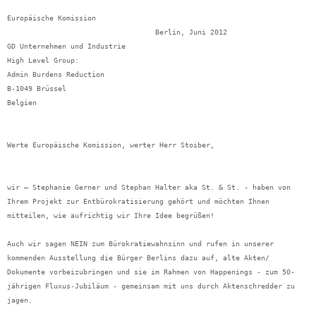
Europäische Komission
Berlin, Juni 2012
GD Unternehmen und Industrie
High Level Group:
Admin Burdens Reduction
B-1049 Brüssel
Belgien
Werte Europäische Komission, werter Herr Stoiber,
wir – Stephanie Gerner und Stephan Halter aka St. & St. - haben von
Ihrem Projekt zur Entbürokratisierung gehört und möchten Ihnen
mitteilen, wie aufrichtig wir Ihre Idee begrüßen!
Auch wir sagen NEIN zum Bürokratiewahnsinn und rufen in unserer
kommenden Ausstellung die Bürger Berlins dazu auf, alte Akten/
Dokumente vorbeizubringen und sie im Rahmen von Happenings - zum 50-
jährigen Fluxus-Jubiläum - gemeinsam mit uns durch Aktenschredder zu
jagen.