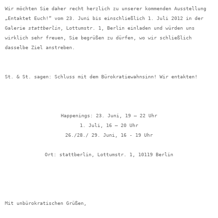
Wir möchten Sie daher recht herzlich zu unserer kommenden Ausstellung
„Entaktet Euch!“ vom 23. Juni bis einschließlich 1. Juli 2012 in der
Galerie
stattberlin
, Lottumstr. 1, Berlin einladen und würden uns
wirklich sehr freuen, Sie begrüßen zu dürfen, wo wir schließlich
dasselbe Ziel anstreben.
St. & St. sagen: Schluss mit dem Bürokratiewahnsinn! Wir entakten!
Happenings: 23. Juni, 19 – 22 Uhr
1. Juli, 16 – 20 Uhr
26./28./ 29. Juni, 16 - 19 Uhr
Ort: stattberlin, Lottumstr. 1, 10119 Berlin
Mit unbürokratischen Grüßen,