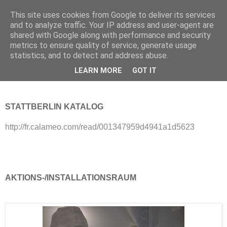
This site uses cookies from Google to deliver its services
St. and St.
and to analyze traffic. Your IP address and user-agent are
shared with Google along with performance and security
metrics to ensure quality of service, generate usage
statistics, and to detect and address abuse.
Entaktet Euch! (2012)
LEARN MORE
GOT IT
STATTBERLIN KATALOG
http://fr.calameo.com/read/001347959d4941a1d5623
AKTIONS-/INSTALLATIONSRAUM