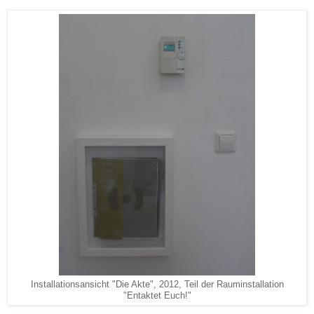
Installationsansicht "Die Akte", 2012, Teil der Rauminstallation
"Entaktet Euch!"